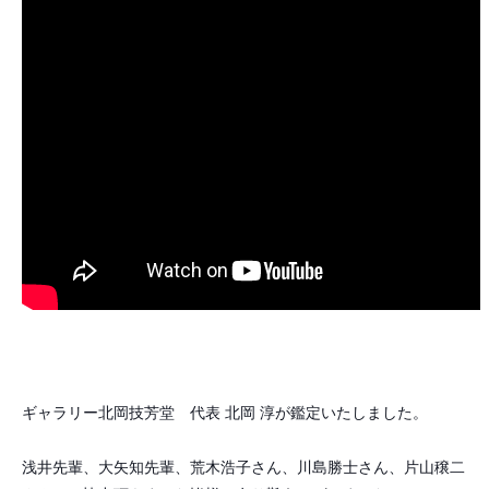
ギャラリー北岡技芳堂 代表 北岡 淳が鑑定いたしました。
浅井先輩、大矢知先輩、荒木浩子さん、川島勝士さん、片山穣二