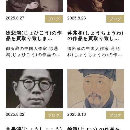
2025.8.27
2025.8.26
ブログ
ブログ
徐悲鴻(じょひこう)の作
蒋兆和(しょうちょうわ)
品を買取り致しま
の作品を買取り致しま
す。 北岡技芳堂の骨
す。 北岡技芳堂の骨
御所蔵の中国人作家 徐悲
御所蔵の中国人作家 蒋兆
董品買取りブログ
董品買取りブログ
鴻(じょひこう)の作品の買
和(しょうちょうわ)の作品
取価格を知…
の買取価格…
2025.8.22
2025.8.13
ブログ
ブログ
常書鴻(じょうしょこう)
徐渭(じょい) の作品を