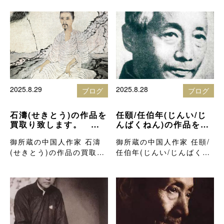
2025.8.29
2025.8.28
ブログ
ブログ
石濤(せきとう)の作品を
任頤/任伯年(じんい/じ
買取り致します。 北
んばくねん)の作品を買
岡技芳堂の骨董品買取
取り致します。 北岡
御所蔵の中国人作家 石濤
御所蔵の中国人作家 任頤/
りブログ
技芳堂の骨董品買取り
(せきとう)の作品の買取価
ブログ
任伯年(じんい/じんばくね
格を知りた…
ん)の作…