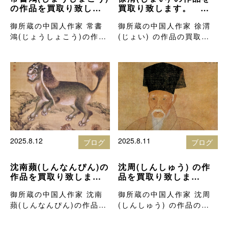
の作品を買取り致しま
買取り致します。 北
す。 北岡技芳堂の骨
岡技芳堂の骨董品買取
御所蔵の中国人作家 常書
御所蔵の中国人作家 徐渭
董品買取りブログ
りブログ
鴻(じょうしょこう)の作品
(じょい) の作品の買取価
の買取価格…
格を知りた…
2025.8.12
2025.8.11
ブログ
ブログ
沈南蘋(しんなんぴん)の
沈周(しんしゅう) の作
作品を買取り致しま
品を買取り致しま
す。 北岡技芳堂の骨
す。 北岡技芳堂の骨
御所蔵の中国人作家 沈南
御所蔵の中国人作家 沈周
董品買取りブログ
董品買取りブログ
蘋(しんなんぴん)の作品の
(しんしゅう) の作品の買
買取価格を…
取価格を知…