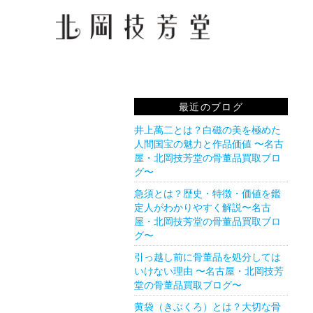
最近のブログ
井上萬二とは？白磁の美を極めた
人間国宝の魅力と作品価値 〜名古
屋・北岡技芳堂の骨董品買取ブロ
グ〜
急須とは？歴史・特徴・価値を鑑
定人がわかりやすく解説〜名古
屋・北岡技芳堂の骨董品買取ブロ
グ〜
引っ越し前に骨董品を処分しては
いけない理由 〜名古屋・北岡技芳
堂の骨董品買取ブログ〜
黄袋（きぶくろ）とは？大切な骨