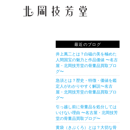
最近のブログ
井上萬二とは？白磁の美を極めた
人間国宝の魅力と作品価値 〜名古
屋・北岡技芳堂の骨董品買取ブロ
グ〜
急須とは？歴史・特徴・価値を鑑
定人がわかりやすく解説〜名古
屋・北岡技芳堂の骨董品買取ブロ
グ〜
引っ越し前に骨董品を処分しては
いけない理由 〜名古屋・北岡技芳
堂の骨董品買取ブログ〜
黄袋（きぶくろ）とは？大切な骨