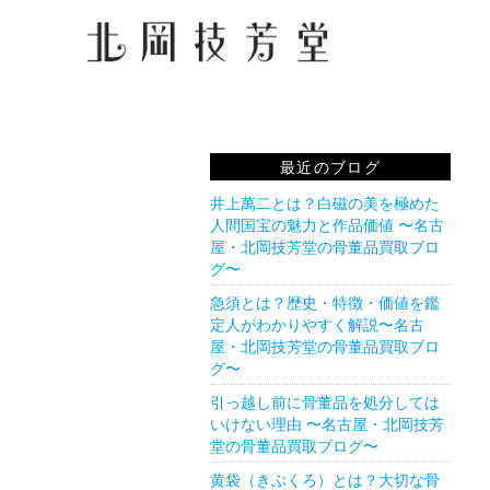
最近のブログ
井上萬二とは？白磁の美を極めた
人間国宝の魅力と作品価値 〜名古
屋・北岡技芳堂の骨董品買取ブロ
グ〜
急須とは？歴史・特徴・価値を鑑
定人がわかりやすく解説〜名古
屋・北岡技芳堂の骨董品買取ブロ
グ〜
引っ越し前に骨董品を処分しては
いけない理由 〜名古屋・北岡技芳
堂の骨董品買取ブログ〜
黄袋（きぶくろ）とは？大切な骨