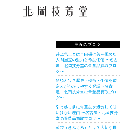
最近のブログ
井上萬二とは？白磁の美を極めた
人間国宝の魅力と作品価値 〜名古
屋・北岡技芳堂の骨董品買取ブロ
グ〜
急須とは？歴史・特徴・価値を鑑
定人がわかりやすく解説〜名古
屋・北岡技芳堂の骨董品買取ブロ
グ〜
引っ越し前に骨董品を処分しては
いけない理由 〜名古屋・北岡技芳
堂の骨董品買取ブログ〜
黄袋（きぶくろ）とは？大切な骨