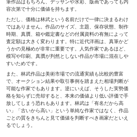
筆作品はもちろん、デッサンや水彩、版画であっても内
容次第で十分に価値を持ちます。
ただし、価格は林武という名前だけで一律に決まるわけ
ではありません。作品のサイズ、主題、保存状態、制作
時期、真贋、箱や鑑定書などの付属資料の有無によって
査定額は大きく変わります。特に近代洋画は、真筆かど
うかの見極めが非常に重要です。人気作家であるほど、
模写や印刷、真贋が判然としない作品が市場に混在しや
すいためです。
また、林武作品は美術市場での流通実績も比較的豊富
で、オークション結果や取引事例を踏まえた相場判断が
可能な作家でもあります。逆にいえば、そうした実勢価
格を知らずに売却すると、本来の価値より低い評価で手
放してしまう恐れもあります。林武は「有名だから高
い」「古いから高い」という単純な作家ではなく、作品
ごとの質をきちんと見て価値を判断すべき画家だといえ
るでしょう。