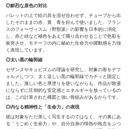
◎鮮烈な原色の対比
パレットの上で絵の具を混ぜ合わせず、チューブから出
したそのままの赤、黄、青を好んで使いました。フラン
スのフォーヴィスム（野獣派）の影響を日本的に消化
し、赤と緑など補色をあえて隣り合わせることで色彩を
衝突させ、モチーフの内に秘めた生命力や躍動感を力強
く表現しています。
◎太い黒の輪郭線
セザンヌやキュビズムの理論を研究し、対象の形をデフ
ォルメしつつ、太く逞しい黒の輪郭線でカチッと固定し
ました。激しい色と厚塗りを使いながらも、作品が散漫
にならずに圧倒的な安定感とエネルギーを放っているの
は、この計算された構図と強い骨組みがあるからです。
◎内なる精神性と「生命力」の表現
彼は対象をただ美しく写生するのではなく、その奥にあ
る「うごめく生命力」や、自分自身の情熱や執念をぶつ