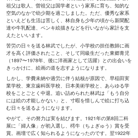
祖父は歌人、曽祖父は国学者という家系に育ち、知的な
空気のなかで幼少期を過ごしました。ただ、優秀な家系
といえども生活は苦しく、林自身も少年の頃から新聞配
達や牛乳配達、ペンキ絵描きなどを行いながら家計を支
えたといいます。
苦労の日々を送る林武でしたが、小学校の担任教師に画
才を高く評価されたこと、そして同級生だった東郷青児
（1897〜1978年、後に洋画家として活躍）との出会いを
きっかけに、絵画の道を志すようになります。
しかし、学費未納や過労に伴う結核が原因で、早稲田実
業学校、東京歯科医学校、日本美術学校と、あらゆる学
校をことごとく中退。追い詰められた林武は「もう自分
には絵の才能しかない」と、寸暇を惜しんで絵に打ち込
む日々を送るようになります。
やがて、その努力は実を結びます。1921年の第8回二科
展に「婦人像」が初入選し、樗牛（ちょぎゅう）賞を受
賞。画壇で広く知られるようになったのです。翌1922年