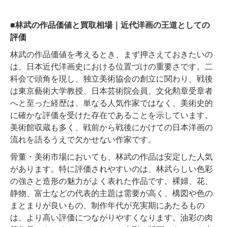
■林武の作品価値と買取相場｜近代洋画の王道としての
評価
林武の作品価値を考えるとき、まず押さえておきたいの
は、日本近代洋画史における位置づけの重要さです。二
科会で頭角を現し、独立美術協会の創立に関わり、戦後
は東京藝術大学教授、日本芸術院会員、文化勲章受章者
へと至った経歴は、単なる人気作家ではなく、美術史的
に確かな評価を受けた存在であることを示しています。
美術館収蔵も多く、戦前から戦後にかけての日本洋画の
流れを語るうえで欠かせない作家です。
骨董・美術市場においても、林武の作品は安定した人気
があります。特に評価されやすいのは、林武らしい色彩
の強さと造形の魅力がよく表れた作品です。裸婦、花、
静物、富士などの代表的主題は需要が高く、構図や色の
まとまりが良いもの、制作年代が充実期にあたるもの
は、より高い評価につながりやすくなります。油彩の肉