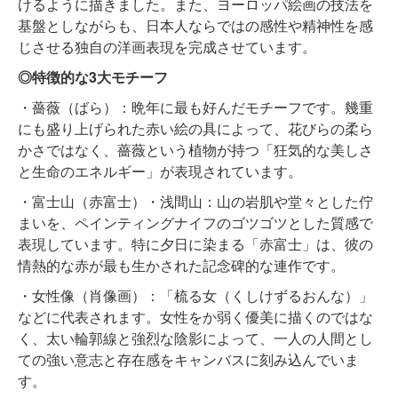
けるように描きました。また、ヨーロッパ絵画の技法を
基盤としながらも、日本人ならではの感性や精神性を感
じさせる独自の洋画表現を完成させています。
◎特徴的な3大モチーフ
・薔薇（ばら）：晩年に最も好んだモチーフです。幾重
にも盛り上げられた赤い絵の具によって、花びらの柔ら
かさではなく、薔薇という植物が持つ「狂気的な美しさ
と生命のエネルギー」が表現されています。
・富士山（赤富士）・浅間山：山の岩肌や堂々とした佇
まいを、ペインティングナイフのゴツゴツとした質感で
表現しています。特に夕日に染まる「赤富士」は、彼の
情熱的な赤が最も生かされた記念碑的な連作です。
・女性像（肖像画）：「梳る女（くしけずるおんな）」
などに代表されます。女性をか弱く優美に描くのではな
く、太い輪郭線と強烈な陰影によって、一人の人間とし
ての強い意志と存在感をキャンバスに刻み込んでいま
す。