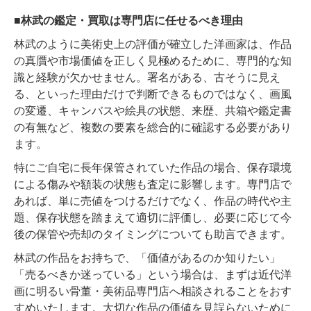
■林武の鑑定・買取は専門店に任せるべき理由
林武のように美術史上の評価が確立した洋画家は、作品
の真贋や市場価値を正しく見極めるために、専門的な知
識と経験が欠かせません。署名がある、古そうに見え
る、といった理由だけで判断できるものではなく、画風
の変遷、キャンバスや絵具の状態、来歴、共箱や鑑定書
の有無など、複数の要素を総合的に確認する必要があり
ます。
特にご自宅に長年保管されていた作品の場合、保存環境
による傷みや額装の状態も査定に影響します。専門店で
あれば、単に売値をつけるだけでなく、作品の時代や主
題、保存状態を踏まえて適切に評価し、必要に応じて今
後の保管や売却のタイミングについても助言できます。
林武の作品をお持ちで、「価値があるのか知りたい」
「売るべきか迷っている」という場合は、まずは近代洋
画に明るい骨董・美術品専門店へ相談されることをおす
すめいたします。大切な作品の価値を見誤らないために