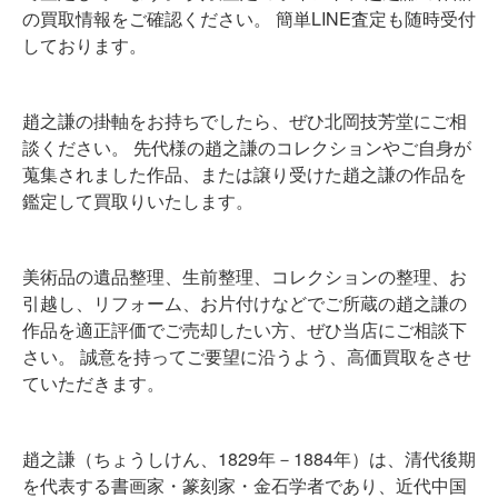
の買取情報をご確認ください。 簡単LINE査定も随時受付
しております。
趙之謙
の掛軸をお持ちでしたら、ぜひ北岡技芳堂にご相
談ください。 先代様の
趙之謙
のコレクションやご自身が
蒐集されました作品、または譲り受けた
趙之謙
の作品を
鑑定して買取りいたします。
美術品の遺品整理、生前整理、コレクションの整理、お
引越し、リフォーム、お片付けなどでご所蔵の
趙之謙
の
作品を適正評価でご売却したい方、ぜひ当店にご相談下
さい。 誠意を持ってご要望に沿うよう、高価買取をさせ
ていただきます。
趙之謙（ちょうしけん、1829年－1884年）は、清代後期
を代表する書画家・篆刻家・金石学者であり、近代中国