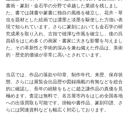
書画・篆刻・金石学の分野で卓越した業績を残しまし
た。書では隷書や篆書に独自の風格を確立し、花卉・草
虫を題材とした絵画では濃墨と淡墨を駆使した力強い表
現で知られています。さらに篆刻においても金石学の研
究成果を取り入れ、古拙で雄渾な作風を確立し、後の呉
昌碩をはじめ多くの画家・書家に大きな影響を与えまし
た。その革新性と学術的深みを兼ね備えた作品は、美術
的・歴史的価値が非常に高いとされています。
当店では、作品の落款や印章、制作年代、来歴、保存状
態、さらには展覧会出品歴や図録掲載の有無などを総合
的に確認し、長年の経験をもとに趙之謙作品の真価を見
極めます。査定は無料で、名古屋市内をはじめ全国各地
への出張買取も可能です。掛軸や書作品、篆刻印譜、さ
らには関連資料なども幅広く対応しております。