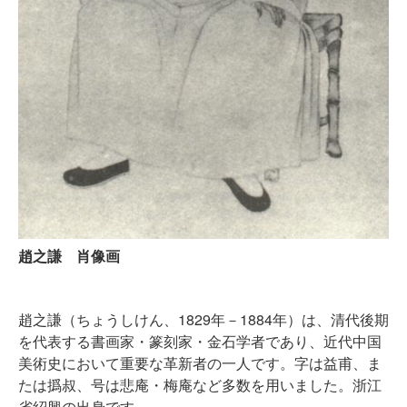
趙之謙 肖像画
趙之謙（ちょうしけん、1829年－1884年）は、清代後期
を代表する書画家・篆刻家・金石学者であり、近代中国
美術史において重要な革新者の一人です。字は益甫、ま
たは撝叔、号は悲庵・梅庵など多数を用いました。浙江
省紹興の出身です。