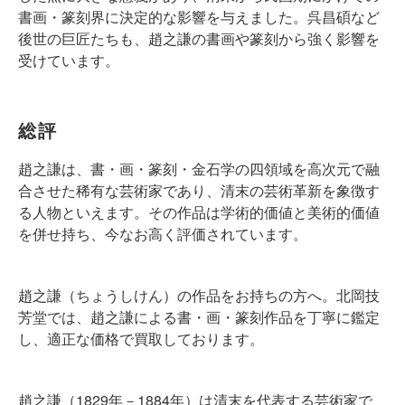
書画・篆刻界に決定的な影響を与えました。呉昌碩など
後世の巨匠たちも、趙之謙の書画や篆刻から強く影響を
受けています。
総評
趙之謙は、書・画・篆刻・金石学の四領域を高次元で融
合させた稀有な芸術家であり、清末の芸術革新を象徴す
る人物といえます。その作品は学術的価値と美術的価値
を併せ持ち、今なお高く評価されています。
趙之謙（ちょうしけん）の作品をお持ちの方へ。北岡技
芳堂では、趙之謙による書・画・篆刻作品を丁寧に鑑定
し、適正な価格で買取しております。
趙之謙（1829年－1884年）は清末を代表する芸術家で、