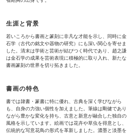
生涯と背景
若いころから書画と篆刻に非凡な才能を示し、同時に金
石学（古代の銘文や器物の研究）にも深い関心を寄せま
した。清末は学術と芸術が結びつく時代であり、趙之謙
は金石学の成果を芸術表現に積極的に取り入れ、新たな
書画篆刻の世界を切り拓きました。
書画の特色
書では隷書・篆書に特に優れ、古典を深く学びながら
も、自身の力強い個性を加えました。筆線は剛健であり
ながら豊かな変化を持ち、古意と新意が融合した独自の
風格を示しています。絵画では花卉や草虫を得意とし、
伝統的な写意花鳥の形式を革新しました。濃墨と淡墨を