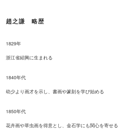
趙之謙 略歴
1829年
浙江省紹興に生まれる
1840年代
幼少より画才を示し、書画や篆刻を学び始める
1850年代
花卉画や草虫画を得意とし、金石学にも関心を寄せる