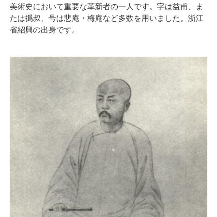
美術史において重要な革新者の一人です。字は益甫、ま
たは撝叔、号は悲庵・梅庵など多数を用いました。浙江
省紹興の出身です。