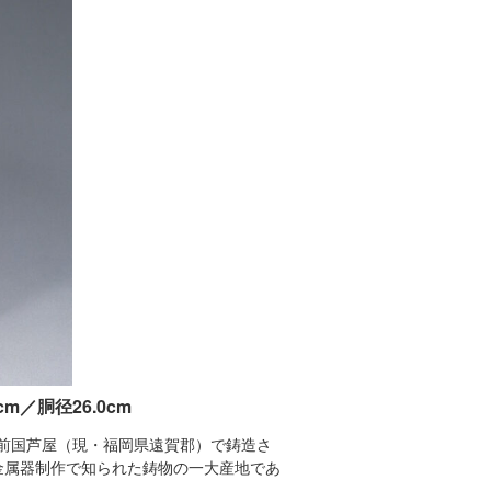
cm／胴径26.0cm
筑前国芦屋（現・福岡県遠賀郡）で鋳造さ
金属器制作で知られた鋳物の一大産地であ