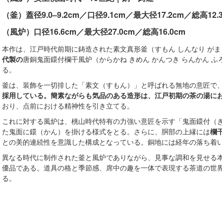
（釜）蓋径9.0–9.2cm／口径9.1cm／最大径17.2cm／総高12.
（風炉）口径16.6cm／最大径27.0cm／総高16.0cm
本作は、江戸時代前期に鋳造された素文真形釜（すもん しんなり がま
代製の
唐銅鬼面鐶付欄干風炉（からかね きめん かんつき らんかん 
る。
釜は、装飾を一切排した「素文（すもん）」と呼ばれる無地の意匠で
採用している。簡素ながらも気品のある造形は、江戸初期の茶の湯に
おり、点前における精神性を引き立てる。
これに対する風炉は、桃山時代特有の力強い意匠を示す「鬼面鐶付（
た鬼面に鐶（かん）を掛ける様式をとる。さらに、胴部の上縁には
欄
との美的連続性を意識した構成となっている。銅地には経年の落ち着
異なる時代に制作された釜と風炉でありながら、見事な調和を見せる
優品である。道具の格と季節感、席中の趣を一体で表現する茶道の世
る。