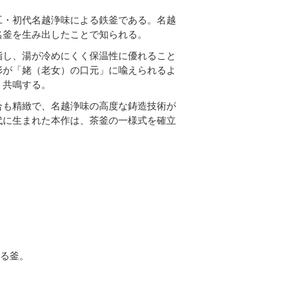
工・初代名越浄味による鉄釜である。名越
名釜を生み出したことで知られる。
指し、湯が冷めにくく保温性に優れること
形が「姥（老女）の口元」に喩えられるよ
く共鳴する。
合も精緻で、名越浄味の高度な鋳造技術が
代に生まれた本作は、茶釜の一様式を確立
せる釜。