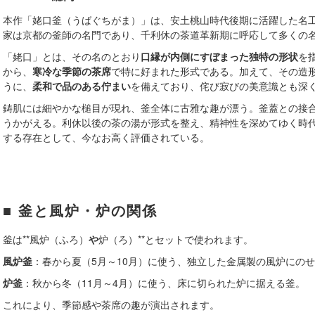
本作「姥口釜（うばぐちがま）」は、安土桃山時代後期に活躍した名
家は京都の釜師の名門であり、千利休の茶道革新期に呼応して多くの
「姥口」とは、その名のとおり
口縁が内側にすぼまった独特の形状
を
から、
寒冷な季節の茶席
で特に好まれた形式である。加えて、その造
うに、
柔和で品のある佇まい
を備えており、侘び寂びの美意識とも深
鋳肌には細やかな槌目が現れ、釜全体に古雅な趣が漂う。釜蓋との接
うかがえる。利休以後の茶の湯が形式を整え、精神性を深めてゆく時
する存在として、今なお高く評価されている。
■ 釜と風炉・炉の関係
釜は**風炉（ふろ）
や
炉（ろ）**とセットで使われます。
風炉釜
：春から夏（5月～10月）に使う、独立した金属製の風炉にの
炉釜
：秋から冬（11月～4月）に使う、床に切られた炉に据える釜。
これにより、季節感や茶席の趣が演出されます。