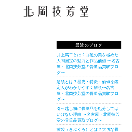
最近のブログ
井上萬二とは？白磁の美を極めた
人間国宝の魅力と作品価値 〜名古
屋・北岡技芳堂の骨董品買取ブロ
グ〜
急須とは？歴史・特徴・価値を鑑
定人がわかりやすく解説〜名古
屋・北岡技芳堂の骨董品買取ブロ
グ〜
引っ越し前に骨董品を処分しては
いけない理由 〜名古屋・北岡技芳
堂の骨董品買取ブログ〜
黄袋（きぶくろ）とは？大切な骨