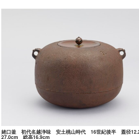
姥口釜 初代
名越浄味 安土桃山時代 16世紀後半
蓋径12
27.0cm 総高16.9cm