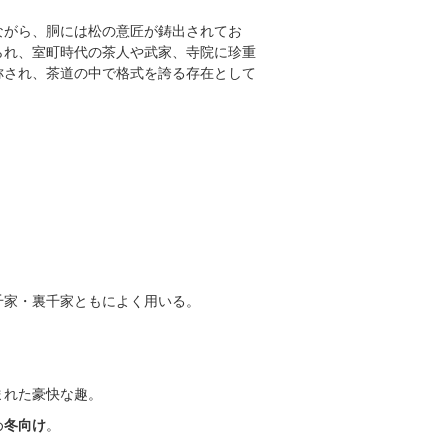
ながら、胴には松の意匠が鋳出されてお
られ、室町時代の茶人や武家、寺院に珍重
称され、茶道の中で格式を誇る存在として
千家・裏千家ともによく用いる。
。
まれた豪快な趣。
め
冬向け
。