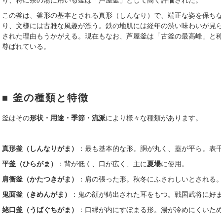
この釜は、釜形の基本とされる真形（しんなり）で、端正な姿を保ち
り、文様には古雅な風趣が漂う。鉄の地肌には経年の渋い味わいが見
された理由もうかがえる。現在もなお、芦屋釜は「古釜の最高峰」と
尊ばれている。
■ 釜の種類と特徴
釜はその
形状・用途・季節・流派
により様々な種類があります。
真形釜（しんなりがま）
：最も基本的な形。胴が丸く、蓋が平ら。表
平釜（ひらがま）
：背が低く、口が広く、主に
夏場
に使用。
肩衝釜（かたつきがま）
：肩の張った形。秋冬にふさわしいとされる
鬼面釜（きめんがま）
：鬼の顔が鋳出された耳をもつ。戦国武将に好
姥口釜（うばぐちがま）
：口縁が内にすぼまる形。湯が冷めにくいた