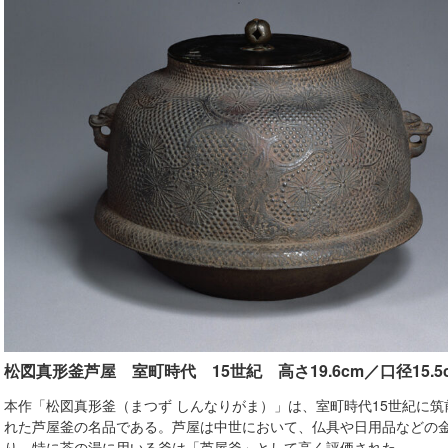
松図真形釜
芦屋 室町時代 15世紀
高さ19.6cm／口径15.5
本作「松図真形釜（まつず しんなりがま）」は、室町時代15世紀に
れた芦屋釜の名品である。芦屋は中世において、仏具や日用品などの
り、特に茶の湯に用いる釜は「芦屋釜」として高く評価された。