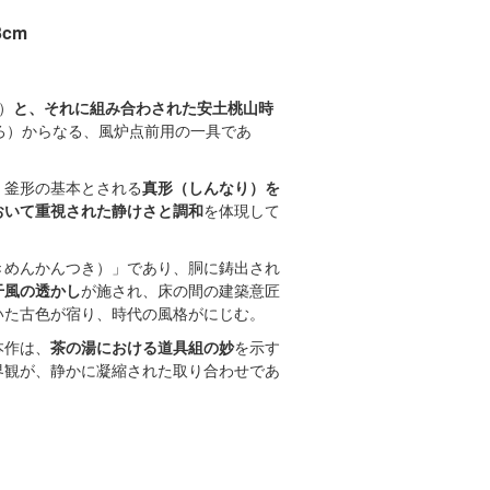
3cm
）
と、それに組み合わされた安土桃山時
ふろ）からなる、風炉点前用の一具であ
、釜形の基本とされる
真形（しんなり）を
おいて重視された静けさと調和
を体現して
きめんかんつき）」であり、胴に鋳出され
干風の透かし
が施され、床の間の建築意匠
いた古色が宿り、時代の風格がにじむ。
本作は、
茶の湯における道具組の妙
を示す
界観が、静かに凝縮された取り合わせであ