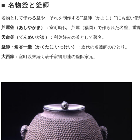
■ 名物釜と釜師
名物として伝わる釜や、それを制作する**釜師（かまし）**にも重い
芦屋釜（あしやがま）
：室町時代、芦屋（福岡）で作られた名釜。重
天命釜（てんめいがま）
：利休好みの釜として著名。
釜師・角谷一圭（かくたに いっけい）
：近代の名釜師のひとり。
大西家
：室町以来続く表千家御用達の釜師家元。