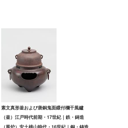
素文真形釜および唐銅鬼面鐶付欄干風鑪
（釜）江戸時代前期・17世紀｜鉄・鋳造
（風炉）安土桃山時代・16世紀｜銅・鋳造