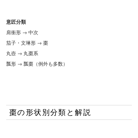
意匠分類
肩衝形 → 中次
茄子・文琳形 → 棗
丸壺 → 丸棗系
瓢形 → 瓢棗（例外も多数）
棗の形状別分類と解説