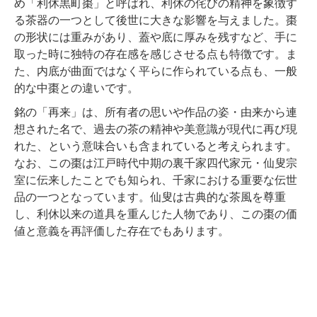
め「利休黒町棗」と呼ばれ、利休の侘びの精神を象徴す
る茶器の一つとして後世に大きな影響を与えました。棗
の形状には重みがあり、蓋や底に厚みを残すなど、手に
取った時に独特の存在感を感じさせる点も特徴です。ま
た、内底が曲面ではなく平らに作られている点も、一般
的な中棗との違いです。
銘の「再来」は、所有者の思いや作品の姿・由来から連
想された名で、過去の茶の精神や美意識が現代に再び現
れた、という意味合いも含まれていると考えられます。
なお、この棗は江戸時代中期の裏千家四代家元・仙叟宗
室に伝来したことでも知られ、千家における重要な伝世
品の一つとなっています。仙叟は古典的な茶風を尊重
し、利休以来の道具を重んじた人物であり、この棗の価
値と意義を再評価した存在でもあります。