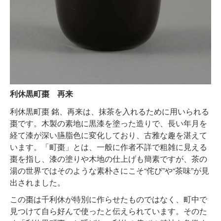
利休黒町棗 再来
利休黒町棗 銘、再来は、抹茶を入れるために用いられる
棗です。木製の素地に黒漆を塗った造りで、長い年月を
経て漆が深い臙脂色に変化しており、古雅な趣を湛えて
います。「町棗」とは、一般に作者不詳で粗雑に見える
棗を指し、漆の塗りや木地の仕上げも簡素ですが、茶の
湯の世界ではそのような素朴さにこそ“侘び”や“茶味”が見
出されました。
この棗は千利休が特別に作らせたものではなく、町中で
見つけて自ら好んで使ったと伝えられています。そのた