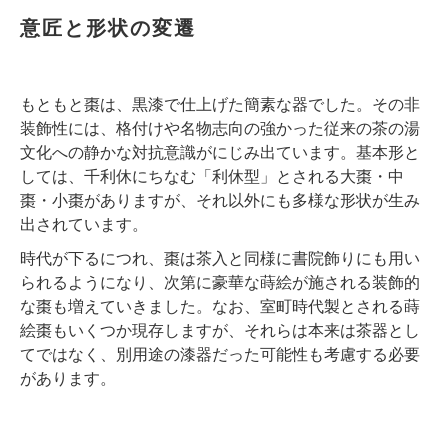
意匠と形状の変遷
もともと棗は、黒漆で仕上げた簡素な器でした。その非
装飾性には、格付けや名物志向の強かった従来の茶の湯
文化への静かな対抗意識がにじみ出ています。基本形と
しては、千利休にちなむ「利休型」とされる大棗・中
棗・小棗がありますが、それ以外にも多様な形状が生み
出されています。
時代が下るにつれ、棗は茶入と同様に書院飾りにも用い
られるようになり、次第に豪華な蒔絵が施される装飾的
な棗も増えていきました。なお、室町時代製とされる蒔
絵棗もいくつか現存しますが、それらは本来は茶器とし
てではなく、別用途の漆器だった可能性も考慮する必要
があります。