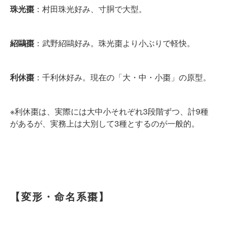
珠光棗
：村田珠光好み、寸胴で大型。
紹鷗棗
：武野紹鷗好み。珠光棗より小ぶりで軽快。
利休棗
：千利休好み。現在の「大・中・小棗」の原型。
※利休棗は、実際には大中小それぞれ3段階ずつ、計9種
があるが、実務上は大別して3種とするのが一般的。
【変形・命名系棗】