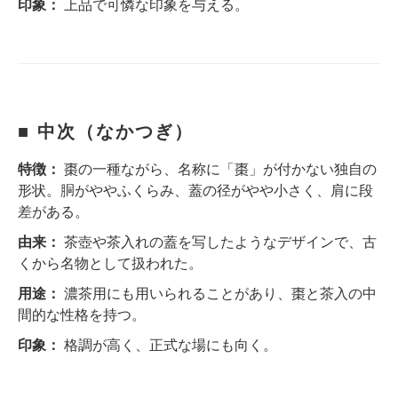
印象：
上品で可憐な印象を与える。
■ 中次（なかつぎ）
特徴：
棗の一種ながら、名称に「棗」が付かない独自の
形状。胴がややふくらみ、蓋の径がやや小さく、肩に段
差がある。
由来：
茶壺や茶入れの蓋を写したようなデザインで、古
くから名物として扱われた。
用途：
濃茶用にも用いられることがあり、棗と茶入の中
間的な性格を持つ。
印象：
格調が高く、正式な場にも向く。