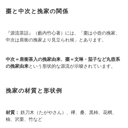
棗と中次と挽家の関係
『源流茶話』（藪内竹心著）には、「棗は小壺の挽家、
中次は肩衝の挽家より見立られ候」とあります。
中次＝肩衝茶入の挽家由来、
棗＝文琳・茄子など丸壺系
の挽家由来
という形状的な源流が示唆されています。
挽家の材質と形状例
材質：
鉄刀木（たがやさん）、欅、桑、黒柿、花櫚、
柚、沢栗、竹など