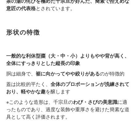
茶の湯の侘びを極めた千宗旦が好んだ、簡素で控えめな
意匠の代表格
とされています。
形状の特徴
一般的な利休型棗（大・中・小）よりもやや背が高く、
全体にすっきりとした縦長の印象
胴は細身で、
裾に向かってやや絞りがある
のが特徴的
蓋は比較的平たく、
全体のプロポーションが洗練されて
おり、軽やかな趣
を醸します
※このような造形は、千宗旦の
わび・さびの美意識
に適
ったものであり、過度な装飾や重厚さを避けた簡素な道
具として高く評価されます。