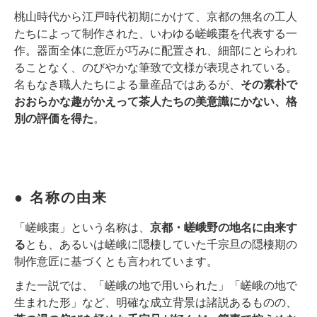
桃山時代から江戸時代初期にかけて、京都の無名の工人
たちによって制作された、いわゆる嵯峨棗を代表する一
作。器面全体に意匠が巧みに配置され、細部にとらわれ
ることなく、のびやかな筆致で文様が表現されている。
名もなき職人たちによる量産品ではあるが、
その素朴で
おおらかな趣がかえって茶人たちの美意識にかない、格
別の評価を得た
。
● 名称の由来
「嵯峨棗」という名称は、
京都・嵯峨野の地名に由来す
る
とも、あるいは嵯峨に隠棲していた千宗旦の隠棲期の
制作意匠に基づくとも言われています。
また一説では、「嵯峨の地で用いられた」「嵯峨の地で
生まれた形」など、明確な成立背景は諸説あるものの、