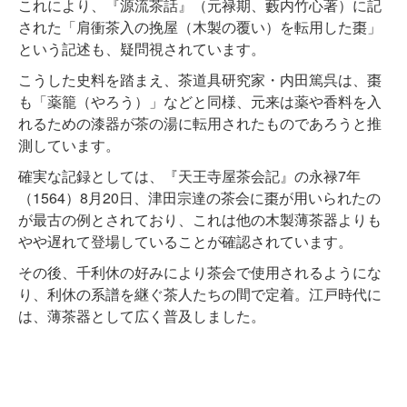
これにより、『源流茶話』（元禄期、藪内竹心著）に記
された「肩衝茶入の挽屋（木製の覆い）を転用した棗」
という記述も、疑問視されています。
こうした史料を踏まえ、茶道具研究家・内田篤呉は、棗
も「薬籠（やろう）」などと同様、元来は薬や香料を入
れるための漆器が茶の湯に転用されたものであろうと推
測しています。
確実な記録としては、『天王寺屋茶会記』の永禄7年
（1564）8月20日、津田宗達の茶会に棗が用いられたの
が最古の例とされており、これは他の木製薄茶器よりも
やや遅れて登場していることが確認されています。
その後、千利休の好みにより茶会で使用されるようにな
り、利休の系譜を継ぐ茶人たちの間で定着。江戸時代に
は、薄茶器として広く普及しました。