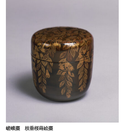
嵯峨棗 枝垂桜蒔絵棗