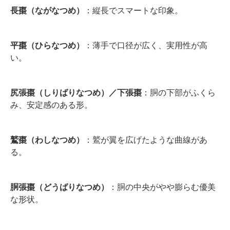
長棗（ながなつめ）
：縦長でスマートな印象。
平棗（ひらなつめ）
：薄手で口径が広く、実用性が高
い。
尻張棗（しりばりなつめ）／下張棗
：胴の下部がふくら
み、安定感のある形。
鷲棗（わしなつめ）
：鷲が翼を広げたような曲線があ
る。
胴張棗（どうばりなつめ）
：胴の中央がやや膨らむ優美
な形状。