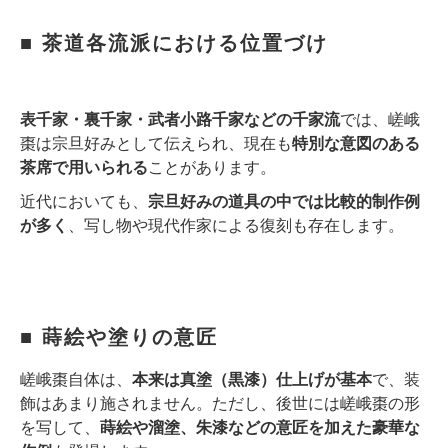
■ 茶道各流派における位置づけ
表千家・裏千家・武者小路千家などの千家流
では、嵯峨
棗は宗旦好みとして伝えられ、現在も
特別な意図のある
茶席で用いられる
ことがあります。
近代においても、
宗旦好みの道具の中では比較的制作例
が多く
、写し物や現代作家による復刻も存在します。
■ 蒔絵や塗りの意匠
嵯峨棗自体は、
本来は真塗（黒漆）仕上げが基本
で、装
飾はあまり施されません。ただし、後世には嵯峨棗の形
を写して、
蒔絵や溜塗、朱漆などの意匠を加えた豪華な