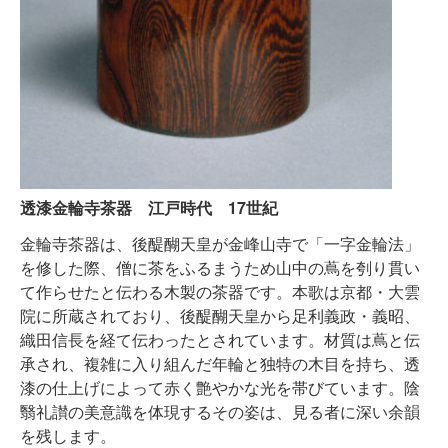
透漆金輪寺茶器 江戸時代 17世紀
金輪寺茶器は、後醍醐天皇が金峰山寺で「一字金輪法」
を修した際、僧に茶をふるまうため山中の蔦を刳り貫い
て作らせたと伝わる木製の茶器です。本歌は京都・大雲
院に所蔵されており、後醍醐天皇から足利義政・義昭、
織田信長を経て伝わったとされています。材質は蔦と伝
承され、複雑に入り組んだ年輪と独特の木目を持ち、透
漆の仕上げによって赤く艶やかな光を帯びています。陰
翳礼讃の美意識を体現するその姿は、見る者に深い余韻
を残します。