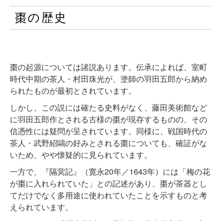
棗の歴史
棗の起源については諸説あります。伝承によれば、室町
時代中期の茶人・村田珠光が、塗師の羽田五郎から納め
られたものが最初とされています。
しかし、この説には確たる史料がなく、藤田美術館など
に羽田五郎作とされる古様の棗が現存するものの、その
信憑性には疑問が呈されています。同様に、戦国時代の
茶人・武野紹鷗の好みとされる棗についても、確証がな
いため、やや懐疑的に見られています。
一方で、『隔蓂記』（寛永20年／1643年）には「梅の花
が棗に入れられていた」との記述があり、棗が茶器とし
てだけでなく多用途に使われていたことを示すものと考
えられています。