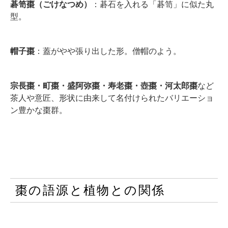
碁笥棗（ごけなつめ）
：碁石を入れる「碁笥」に似た丸
型。
帽子棗
：蓋がやや張り出した形。僧帽のよう。
宗長棗・町棗・盛阿弥棗・寿老棗・壺棗・河太郎棗
など
茶人や意匠、形状に由来して名付けられたバリエーショ
ン豊かな棗群。
棗の語源と植物との関係