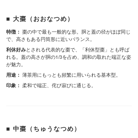
■ 大棗（おおなつめ）
特徴：
棗の中で最も一般的な形。胴と蓋の径がほぼ同じ
で、高さもある円筒形に近いバランス。
利休好み
とされる代表的な棗で、「利休型棗」とも呼ば
れる。蓋の高さが胴の1/3を占め、調和の取れた端正な姿
が魅力。
用途：
薄茶用にもっとも頻繁に用いられる基本型。
印象：
柔和で端正、侘び寂びに通じる。
■ 中棗（ちゅうなつめ）