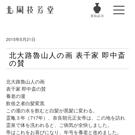
2015年5月21日
北大路魯山人の画 表千家 即中斎
の賛
北大路魯山人の画
表千家 即中斎の賛
養老の瀧
飲俗之者白髪変黒
この瀧の水を飲むと白髪が黒髪に変わる。
霊亀３年（717年）、奈良朝元正女帝は、この地を訪れ
霊泉で体を洗われると、ご病気が全快しました。
帝はこれをお喜びになり、年号を養老と改めました。