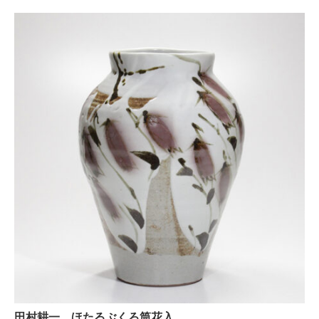
田村耕一 ほたるぶくろ筒花入