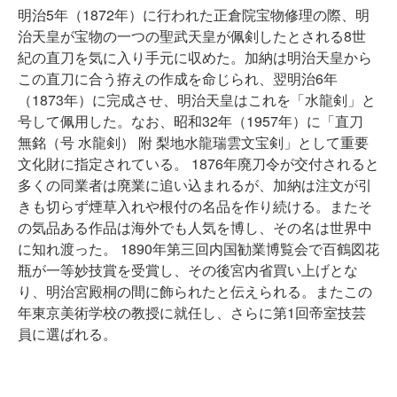
明治5年（1872年）に行われた正倉院宝物修理の際、明
治天皇が宝物の一つの聖武天皇が佩剣したとされる8世
紀の直刀を気に入り手元に収めた。加納は明治天皇から
この直刀に合う拵えの作成を命じられ、翌明治6年
（1873年）に完成させ、明治天皇はこれを「水龍剣」と
号して佩用した。なお、昭和32年（1957年）に「直刀
無銘（号 水龍剣） 附 梨地水龍瑞雲文宝剣」として重要
文化財に指定されている。 1876年廃刀令が交付されると
多くの同業者は廃業に追い込まれるが、加納は注文が引
きも切らず煙草入れや根付の名品を作り続ける。またそ
の気品ある作品は海外でも人気を博し、その名は世界中
に知れ渡った。 1890年第三回内国勧業博覧会で百鶴図花
瓶が一等妙技賞を受賞し、その後宮内省買い上げとな
り、明治宮殿桐の間に飾られたと伝えられる。またこの
年東京美術学校の教授に就任し、さらに第1回帝室技芸
員に選ばれる。