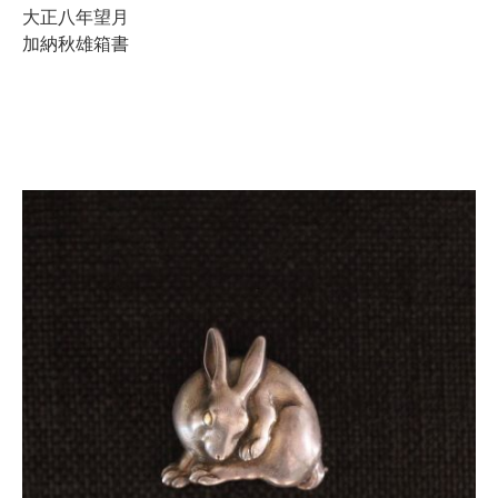
大正八年望月
加納秋雄箱書