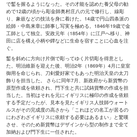
で鏨を握るようになった。その才能を認めた養父母の勧
めで12歳の頃から彫金師奥村庄八の元で修行し、線彫
り、象嵌などの技法を身に着けた。14歳で円山四条派の
絵師・中島来章に師事し写実を極める。1846年19歳で金
工師として独立。安政元年（1854年）に江戸へ移り、神
田に店を構え小柄や鐔などに生命を宿すことに心血を注
ぐ。
鏨を斜めに方向け片側で彫ってゆく片切彫を得意とし
た。明治維新を迎えた後、明治2年（1869年）4月に皇室
御用を命じられ、刀剣愛好家でもあった明治天皇の太刀
飾りを担当した。 さらに同年7月、新政府から新貨幣の
原型作成を依頼され、門下生と共に試鋳貨幣の作成を担
当した。当初はそれを元にイギリスに極印の作成を依頼
する予定だったが、見本を見たイギリス人技師ウォート
ルスがその完成度の高さから「これほどの名工が居るの
にわざわざイギリスに依頼する必要はあるまい」と驚嘆
させ、そのため新貨幣はデザインから型の制作まで全て
加納および門下生に一任された。