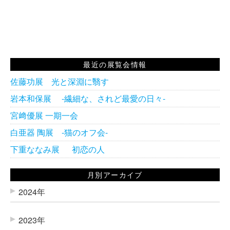
最近の展覧会情報
佐藤功展 光と深淵に翳す
岩本和保展 -繊細な、されど最愛の日々-
宮﨑優展 一期一会
白亜器 陶展 -猫のオフ会-
下重ななみ展 初恋の人
月別アーカイブ
2024年
2023年