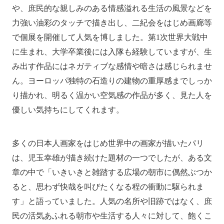
や、庶民的な親しみのある情感溢れる生活の風景などを
力強い油彩のタッチで描き出し、二紀会をはじめ画廊等
で個展を開催して人気を博しました。第1次世界大戦中
に生まれ、大学卒業後には入隊も経験していますが、生
み出す作品にはネガティブな感情や暗さは感じられませ
ん。ヨーロッパ独特の石造りの建物の重厚感までしっか
り描かれ、明るく温かい空気感の作品が多く、見た人を
優しい気持ちにしてくれます。
多くの日本人画家をはじめ世界中の画家が描いたパリ
は、児玉幸雄が描き続けた題材の一つでしたが、ある文
章の中で「いきいきと雑踏する広場の朝市に偶然ぶつか
ると、思わず快哉を叫びたくなる程の衝動に駆られま
す」と語っていました。人気の名所や旧跡ではなく、庶
民の活気あふれる朝市や生活する人々に対して、飽くこ