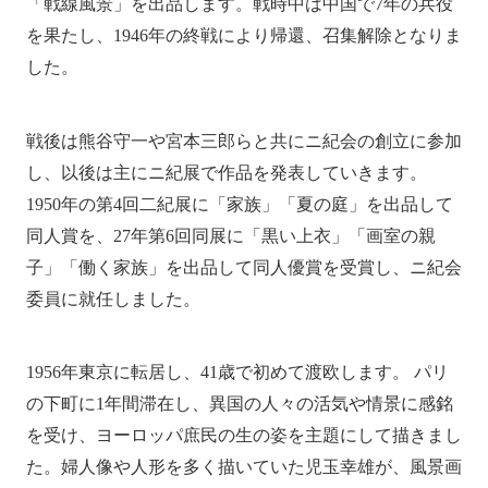
「戦線風景」を出品します。戦時中は中国で7年の兵役
を果たし、1946年の終戦により帰還、召集解除となりま
した。
戦後は熊谷守一や宮本三郎らと共にニ紀会の創立に参加
し、以後は主にニ紀展で作品を発表していきます。
1950年の第4回二紀展に「家族」「夏の庭」を出品して
同人賞を、27年第6回同展に「黒い上衣」「画室の親
子」「働く家族」を出品して同人優賞を受賞し、ニ紀会
委員に就任しました。
1956年東京に転居し、41歳で初めて渡欧します。 パリ
の下町に1年間滞在し、異国の人々の活気や情景に感銘
を受け、ヨーロッパ庶民の生の姿を主題にして描きまし
た。婦人像や人形を多く描いていた児玉幸雄が、風景画