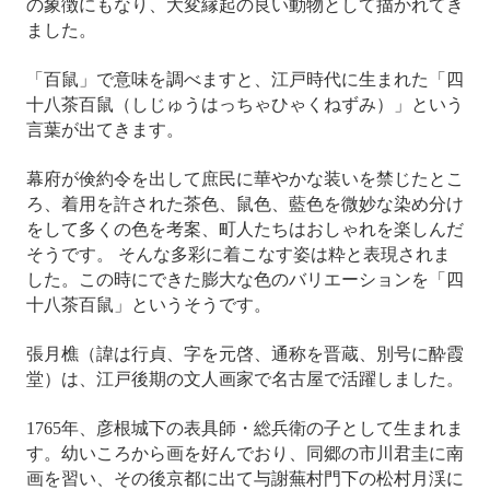
の象徴にもなり、大変縁起の良い動物として描かれてき
ました。
「百鼠」で意味を調べますと、江戸時代に生まれた
「四
十八茶百鼠（しじゅうはっちゃひゃくねずみ）」という
言葉が出てきます。
幕府が倹約令を出して庶民に華やかな装いを禁じたとこ
ろ、着用を許された茶色、鼠色、藍色を微妙な染め分け
をして多くの色を考案、町人たちはおしゃれを楽しんだ
そうです。 そんな多彩に着こなす姿は粋と表現されま
した。この時にできた膨大な色のバリエーションを「四
十八茶百鼠」というそうです。
張月樵（諱は行貞、字を元啓、通称を晋蔵、別号に酔霞
堂）は、江戸後期の文人画家で名古屋で活躍しました。
1765年、彦根城下の表具師・総兵衛の子として生まれま
す。幼いころから画を好んでおり、同郷の市川君圭に南
画を習い、その後京都に出て与謝蕪村門下の松村月渓に