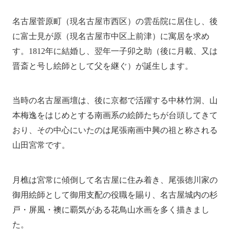
名古屋菅原町（現名古屋市西区）の雲岳院に居住し、後
に富士見が原（現名古屋市中区上前津）に寓居を求め
す。1812年に結婚し、翌年一子卯之助（後に月載、又は
晋斎と号し絵師として父を継ぐ）が誕生します。
当時の名古屋画壇は、後に京都で活躍する中林竹洞、山
本梅逸をはじめとする南画系の絵師たちが台頭してきて
おり、その中心にいたのは尾張南画中興の祖と称される
山田宮常です。
月樵は宮常に傾倒して名古屋に住み着き、尾張徳川家の
御用絵師として御用支配の役職を賜り、名古屋城内の杉
戸・屏風・襖に覇気がある花鳥山水画を多く描きまし
た。