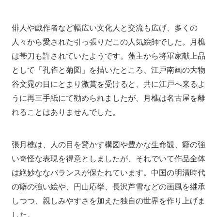
俳人や戯作者など幅広い文化人と交流も広げ、多くの
人々から愛された引っ張りだこの人気絵師でした。月樵
は帯刀も許されていたようです。藩主から将軍家献上品
として「孔雀と菊図」を描いたところ、江戸南画の大物
谷文晁の目にとまり激賞を受けると、共に江戸へ来るよ
うに再三手紙にて勧められましたが、月樵は名古屋を離
れることはありませんでした。
張月樵は、人の目を驚かす構図や豊かな生命観、癖の強
い奇怪な表現を得意としましたが、それでいて作品全体
は絶妙ななバランスが保たれています。中国の明清時代
の癖の強い絵や、円山応挙、長沢芦雪などの画風を継承
しつつ、親しみやすさを加えた独自の世界を作り上げま
した。