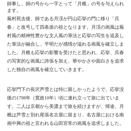
師事し、師の号から一字とって「月樵」の号を与えられ
ます。
蕪村死去後、師である月渓が円山応挙の門に移り「呉
春」と改号して四条派の祖となります。月渓の画風は蕪
村風の精神性豊かな文人風の筆法と応挙の写生を追及し
た筆法が融合し、平明だが感情が溢れる画風を確立しま
した。月樵も応挙の影響を受けたと思われ、応挙、呉春
の写実的な画風に誇張を加え、華やかさや面白さを追求
した独自の画風を確立していきます。
応挙門下の長沢芦雪とは特に親しかったようで、応挙没
後の1798年（寛政10年）頃に連れ立って旅に出ていま
す。二人は京都から美濃まで旅を続けますが、帰途、月
樵は芦雪と別れ尾張名古屋に留まり、名古屋における南
画中興の祖と言われる山田宮常の画風を追求しました。