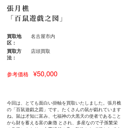
張月樵
「百鼠遊戯之図」
買取地
名古屋市内
区：
買取方
店頭買取
法：
¥50,000
参考価格
今回は、とても面白い掛軸を買取いたしました。張月樵
の「百鼠遊戯之図」です。たくさんの鼠が戯れています
ね。鼠は才知に富み、七福神の大黒天の使者であること
から財を蓄える富の象徴 とされ、多産なので子孫繁栄