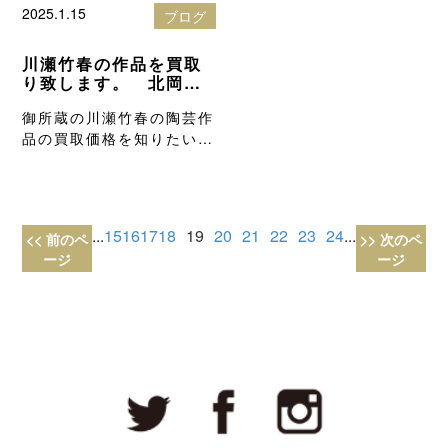
2025.1.15
ブログ
川瀬竹春の作品を買取
り致します。 北岡技
芳堂の骨董品買取りブ
御所蔵の川瀬竹春の陶芸作
ログ
品の買取価格を知りたい方
は、高額査定…
...
15
16
17
18
19
20
21
22
23
24
...
<< 前のペ
>> 次のペ
ージ
ージ