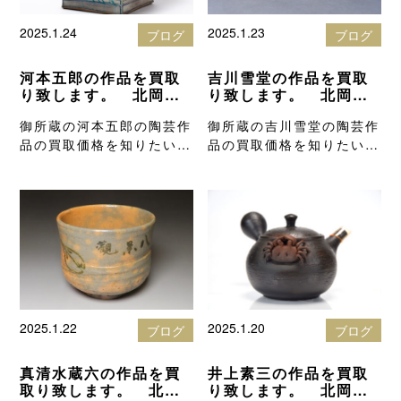
2025.1.24
2025.1.23
ブログ
ブログ
河本五郎の作品を買取
吉川雪堂の作品を買取
り致します。 北岡技
り致します。 北岡技
芳堂の骨董品買取りブ
芳堂の骨董品買取りブ
御所蔵の河本五郎の陶芸作
御所蔵の吉川雪堂の陶芸作
ログ
ログ
品の買取価格を知りたい方
品の買取価格を知りたい方
は、高額査定…
は、高額査定…
2025.1.22
2025.1.20
ブログ
ブログ
真清水蔵六の作品を買
井上素三の作品を買取
取り致します。 北岡
り致します。 北岡技