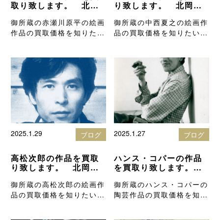
取り致します。 北岡
り致します。 北岡技
技芳堂の絵画買取りブ
芳堂の絵画買取りブロ
御所蔵の赤瀬川原平の絵画
御所蔵の中西夏之の絵画作
ログ
グ
作品の買取価格を知りたい
品の買取価格を知りたい方
方は、高額査…
は、高額査定…
2025.1.29
2025.1.27
ブログ
ブログ
高松次郎の作品を買取
ハンス・コパーの作品
り致します。 北岡技
を買取り致します。
芳堂の絵画買取りブロ
北岡技芳堂の骨董品買
御所蔵の高松次郎の絵画作
御所蔵のハンス・コパーの
グ
取りブログ
品の買取価格を知りたい方
陶芸作品の買取価格を知り
は、高額査定…
たい方は、高…