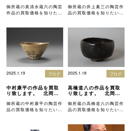
技芳堂の骨董品買取り
芳堂の骨董品買取りブ
御所蔵の真清水蔵六の陶芸
御所蔵の井上素三の陶芸作
ブログ
ログ
作品の買取価格を知りたい
品の買取価格を知りたい方
方は、高額査…
は、高額査定…
2025.1.19
2025.1.18
ブログ
ブログ
中村康平の作品を買取
高橋道八の作品を買取
り致します。 北岡技
り致します。 北岡技
芳堂の骨董品買取りブ
芳堂の骨董品買取りブ
御所蔵の中村康平の陶芸作
御所蔵の高橋道八の陶芸作
ログ
ログ
品の買取価格を知りたい方
品の買取価格を知りたい方
は、高額査定…
は、高額査定…