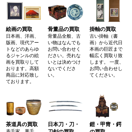
絵画の買取
骨董品の買取
掛軸の買取
日本画、洋画、
骨董品全般、古
古い掛軸（書
版画、現代アー
い物はなんでも
画）から近代日
トなどのあらゆ
お問い合わせく
本画の巨匠まで
るジャンルの絵
ださい。売れな
幅広く買取り致
画を買取りして
いとは決めつけ
します。 一度、
おります。高額
ないでくださ
お問い合わせし
商品に対応致し
い。
てください。
ております。
茶道具の買取
日本刀・刀・
鎧・甲冑・鍔
表千家、裏千
刀剣の買取
の買取