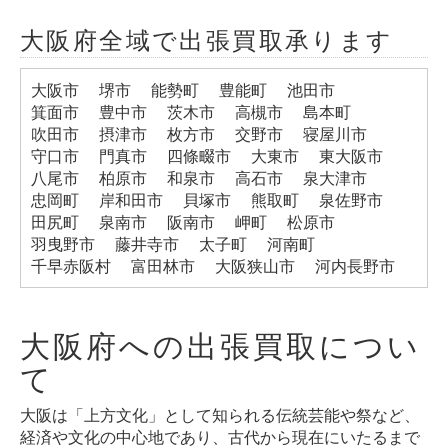
大阪府全域で出張買取承ります
大阪市
堺市
能勢町
豊能町
池田市
箕面市
豊中市
茨木市
高槻市
島本町
吹田市
摂津市
枚方市
交野市
寝屋川市
守口市
門真市
四條畷市
大東市
東大阪市
八尾市
柏原市
和泉市
高石市
泉大津市
忠岡町
岸和田市
貝塚市
熊取町
泉佐野市
田尻町
泉南市
阪南市
岬町
松原市
羽曳野市
藤井寺市
太子町
河南町
千早赤阪村
富田林市
大阪狭山市
河内長野市
大阪府への出張買取につい
て
大阪は「上方文化」として知られる伝統芸能や祭など、
経済や文化の中心地であり、古代から現在にいたるまで