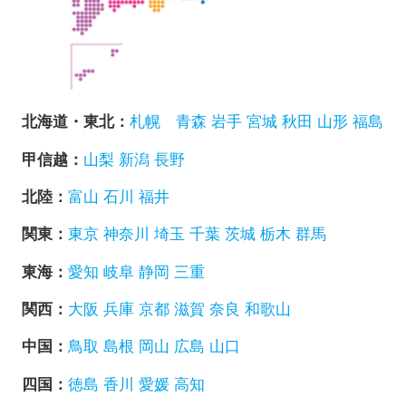
北海道・東北：
札幌
青森
岩手
宮城
秋田
山形
福島
甲信越：
山梨
新潟
長野
北陸：
富山
石川
福井
関東：
東京
神奈川
埼玉
千葉
茨城
栃木
群馬
東海：
愛知
岐阜
静岡
三重
関西：
大阪
兵庫
京都
滋賀
奈良
和歌山
中国：
鳥取
島根
岡山
広島
山口
四国：
徳島
香川
愛媛
高知