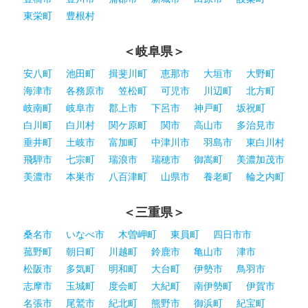
東栄町
豊根村
＜岐阜県＞
安八町
池田町
揖斐川町
恵那市
大垣市
大野町
海津市
各務原市
笠松町
可児市
川辺町
北方町
岐南町
岐阜市
郡上市
下呂市
神戸町
坂祝町
白川町
白川村
関ケ原町
関市
高山市
多治見市
垂井町
土岐市
富加町
中津川市
羽島市
東白川村
飛騨市
七宗町
瑞浪市
瑞穂市
御嵩町
美濃加茂市
美濃市
本巣市
八百津町
山県市
養老町
輪之内町
＜三重県＞
桑名市
いなべ市
木曽岬町
東員町
四日市市
菰野町
朝日町
川越町
鈴鹿市
亀山市
津市
松阪市
多気町
明和町
大台町
伊勢市
鳥羽市
志摩市
玉城町
度会町
大紀町
南伊勢町
伊賀市
名張市
尾鷲市
紀北町
熊野市
御浜町
紀宝町