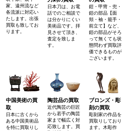
家、遠州流など
日本刀は、お電
鎧・甲冑・兜・
各流派に対応い
話でのご相談で
鎧の部品【面
たします。出張
は分かりにくい
頬・袖・籠手・
買取も致してお
美術品です。拝
前立て】など、
ります。
見させて頂き、
鎧の部品がそろ
査定を致しま
って無くても状
す。
態問わず買取評
価できるものが
ございます。
中国美術の買
陶芸品の買取
ブロンズ・彫
取
近代陶芸の巨匠
刻の買取
から若手の陶芸
日本に古くから
彫刻家の作品を
家まで幅広く対
ある中国美術品
買取りしており
応致します。買
を特に買取りし
ます。木彫作