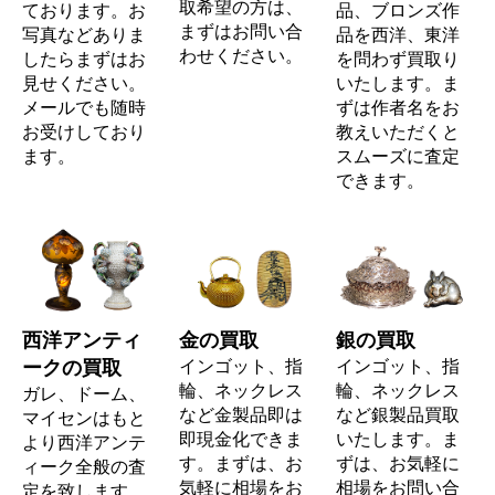
取希望の方は、
ております。お
品、ブロンズ作
まずはお問い合
写真などありま
品を西洋、東洋
わせください。
したらまずはお
を問わず買取り
見せください。
いたします。ま
メールでも随時
ずは作者名をお
お受けしており
教えいただくと
ます。
スムーズに査定
できます。
西洋アンティ
金の買取
銀の買取
ークの買取
インゴット、指
インゴット、指
輪、ネックレス
輪、ネックレス
ガレ、ドーム、
など金製品即は
など銀製品買取
マイセンはもと
即現金化できま
いたします。ま
より西洋アンテ
す。まずは、お
ずは、お気軽に
ィーク全般の査
気軽に相場をお
相場をお問い合
定を致します。