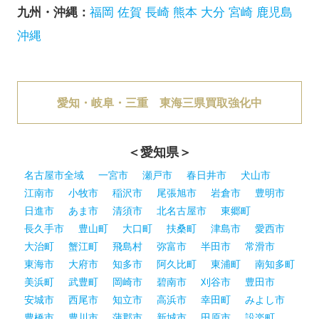
九州・沖縄：
福岡
佐賀
長崎
熊本
大分
宮崎
鹿児島
沖縄
愛知・岐阜・三重 東海三県買取強化中
＜愛知県＞
名古屋市全域
一宮市
瀬戸市
春日井市
犬山市
江南市
小牧市
稲沢市
尾張旭市
岩倉市
豊明市
日進市
あま市
清須市
北名古屋市
東郷町
長久手市
豊山町
大口町
扶桑町
津島市
愛西市
大治町
蟹江町
飛島村
弥富市
半田市
常滑市
東海市
大府市
知多市
阿久比町
東浦町
南知多町
美浜町
武豊町
岡崎市
碧南市
刈谷市
豊田市
安城市
西尾市
知立市
高浜市
幸田町
みよし市
豊橋市
豊川市
蒲郡市
新城市
田原市
設楽町