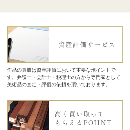
お問い合わせ
お問い合わせ
作品の真贋は資産評価において重要なポイントで
まずはお電話または査定申し込み
まずはお電話または査定申し込み
お品物の
お品物の
す。弁護士・会計士・税理士の方から専門家として
フォームでお問い合わせくださ
フォームでお問い合わせくださ
額をお伝
額をお伝
美術品の査定・評価の依頼を頂いております。
い。お品物の詳細をお伺いいたし
い。お品物の詳細をお伺いいたし
れる方は
れる方は
ます。
ます。
す。
りくださ