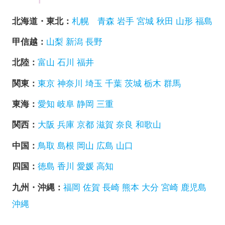
北海道・東北：
札幌
青森
岩手
宮城
秋田
山形
福島
甲信越：
山梨
新潟
長野
北陸：
富山
石川
福井
関東：
東京
神奈川
埼玉
千葉
茨城
栃木
群馬
東海：
愛知
岐阜
静岡
三重
関西：
大阪
兵庫
京都
滋賀
奈良
和歌山
中国：
鳥取
島根
岡山
広島
山口
四国：
徳島
香川
愛媛
高知
九州・沖縄：
福岡
佐賀
長崎
熊本
大分
宮崎
鹿児島
沖縄