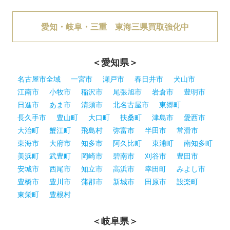
愛知・岐阜・三重 東海三県買取強化中
＜愛知県＞
名古屋市全域
一宮市
瀬戸市
春日井市
犬山市
江南市
小牧市
稲沢市
尾張旭市
岩倉市
豊明市
日進市
あま市
清須市
北名古屋市
東郷町
長久手市
豊山町
大口町
扶桑町
津島市
愛西市
大治町
蟹江町
飛島村
弥富市
半田市
常滑市
東海市
大府市
知多市
阿久比町
東浦町
南知多町
美浜町
武豊町
岡崎市
碧南市
刈谷市
豊田市
安城市
西尾市
知立市
高浜市
幸田町
みよし市
豊橋市
豊川市
蒲郡市
新城市
田原市
設楽町
東栄町
豊根村
＜岐阜県＞