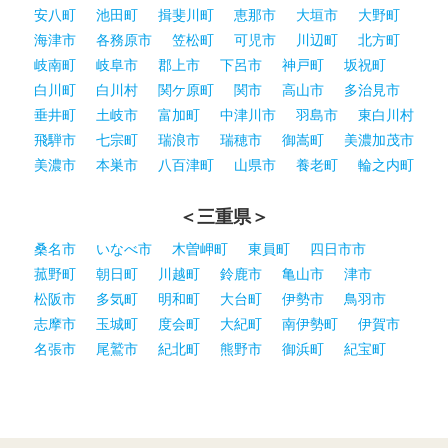
安八町
池田町
揖斐川町
恵那市
大垣市
大野町
海津市
各務原市
笠松町
可児市
川辺町
北方町
岐南町
岐阜市
郡上市
下呂市
神戸町
坂祝町
白川町
白川村
関ケ原町
関市
高山市
多治見市
垂井町
土岐市
富加町
中津川市
羽島市
東白川村
飛騨市
七宗町
瑞浪市
瑞穂市
御嵩町
美濃加茂市
美濃市
本巣市
八百津町
山県市
養老町
輪之内町
＜三重県＞
桑名市
いなべ市
木曽岬町
東員町
四日市市
菰野町
朝日町
川越町
鈴鹿市
亀山市
津市
松阪市
多気町
明和町
大台町
伊勢市
鳥羽市
志摩市
玉城町
度会町
大紀町
南伊勢町
伊賀市
名張市
尾鷲市
紀北町
熊野市
御浜町
紀宝町