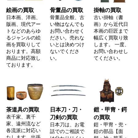
絵画の買取
骨董品の買取
掛軸の買取
日本画、洋画、
骨董品全般、古
古い掛軸（書
版画、現代アー
い物はなんでも
画）から近代日
トなどのあらゆ
お問い合わせく
本画の巨匠まで
るジャンルの絵
ださい。売れな
幅広く買取り致
画を買取りして
いとは決めつけ
します。 一度、
おります。高額
ないでくださ
お問い合わせし
商品に対応致し
い。
てください。
ております。
茶道具の買取
日本刀・刀・
鎧・甲冑・鍔
表千家、裏千
刀剣の買取
の買取
家、遠州流など
日本刀は、お電
鎧・甲冑・兜・
各流派に対応い
話でのご相談で
鎧の部品【面
たします。出張
は分かりにくい
頬・袖・籠手・