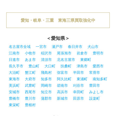
愛知・岐阜・三重 東海三県買取強化中
＜愛知県＞
名古屋市全域
一宮市
瀬戸市
春日井市
犬山市
江南市
小牧市
稲沢市
尾張旭市
岩倉市
豊明市
日進市
あま市
清須市
北名古屋市
東郷町
長久手市
豊山町
大口町
扶桑町
津島市
愛西市
大治町
蟹江町
飛島村
弥富市
半田市
常滑市
東海市
大府市
知多市
阿久比町
東浦町
南知多町
美浜町
武豊町
岡崎市
碧南市
刈谷市
豊田市
安城市
西尾市
知立市
高浜市
幸田町
みよし市
豊橋市
豊川市
蒲郡市
新城市
田原市
設楽町
東栄町
豊根村