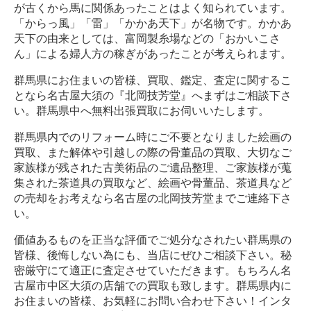
が古くから馬に関係あったことはよく知られています。
「からっ風」「雷」「かかあ天下」が名物です。かかあ
天下の由来としては、富岡製糸場などの「おかいこさ
ん」による婦人方の稼ぎがあったことが考えられます。
群馬県にお住まいの皆様、買取、鑑定、査定に関するこ
となら名古屋大須の『北岡技芳堂』へまずはご相談下さ
い。群馬県中へ無料出張買取にお伺いいたします。
群馬県内でのリフォーム時にご不要となりました絵画の
買取、また解体や引越しの際の骨董品の買取、大切なご
家族様が残された古美術品のご遺品整理、ご家族様が蒐
集された茶道具の買取など、絵画や骨董品、茶道具など
の売却をお考えなら名古屋の北岡技芳堂までご連絡下さ
い。
価値あるものを正当な評価でご処分なされたい群馬県の
皆様、後悔しない為にも、当店にぜひご相談下さい。秘
密厳守にて適正に査定させていただきます。もちろん名
古屋市中区大須の店舗での買取も致します。群馬県内に
お住まいの皆様、お気軽にお問い合わせ下さい！インタ