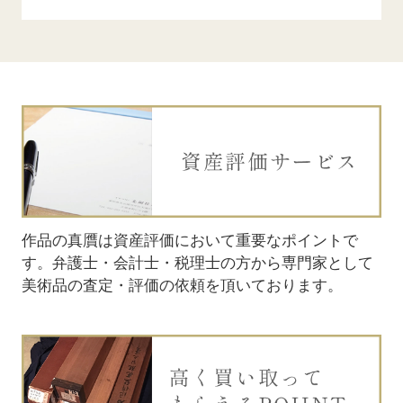
お問い合わせ
お問い合わせ
作品の真贋は資産評価において重要なポイントで
まずはお電話または査定申し込み
まずはお電話または査定申し込み
お品物の
お品物の
す。弁護士・会計士・税理士の方から専門家として
フォームでお問い合わせくださ
フォームでお問い合わせくださ
額をお伝
額をお伝
美術品の査定・評価の依頼を頂いております。
い。お品物の詳細をお伺いいたし
い。お品物の詳細をお伺いいたし
れる方は
れる方は
ます。
ます。
す。
りくださ