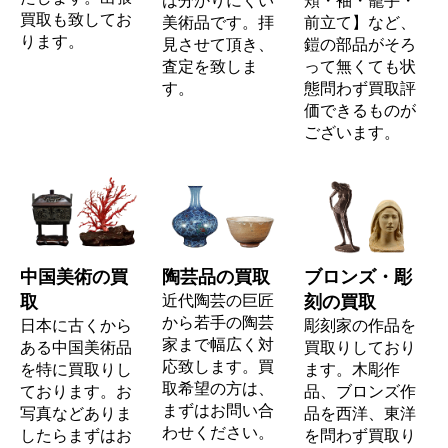
買取も致してお
美術品です。拝
前立て】など、
ります。
見させて頂き、
鎧の部品がそろ
査定を致しま
って無くても状
す。
態問わず買取評
価できるものが
ございます。
中国美術の買
陶芸品の買取
ブロンズ・彫
取
近代陶芸の巨匠
刻の買取
から若手の陶芸
日本に古くから
彫刻家の作品を
家まで幅広く対
ある中国美術品
買取りしており
応致します。買
を特に買取りし
ます。木彫作
取希望の方は、
ております。お
品、ブロンズ作
まずはお問い合
写真などありま
品を西洋、東洋
わせください。
したらまずはお
を問わず買取り