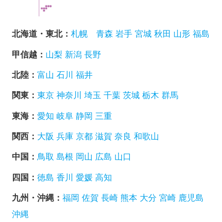
北海道・東北：
札幌
青森
岩手
宮城
秋田
山形
福島
甲信越：
山梨
新潟
長野
北陸：
富山
石川
福井
関東：
東京
神奈川
埼玉
千葉
茨城
栃木
群馬
東海：
愛知
岐阜
静岡
三重
関西：
大阪
兵庫
京都
滋賀
奈良
和歌山
中国：
鳥取
島根
岡山
広島
山口
四国：
徳島
香川
愛媛
高知
九州・沖縄：
福岡
佐賀
長崎
熊本
大分
宮崎
鹿児島
沖縄