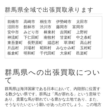
群馬県全域で出張買取承ります
前橋市
高崎市
桐生市
伊勢崎市
太田市
沼田市
館林市
渋川市
藤岡市
富岡市
安中市
みどり市
棒東村
吉岡町
上野村
神流町
下仁田町
南牧村
甘楽町
中之条町
東吾妻町
長野原町
嬬恋村
草津町
高山村
片品村
川場村
昭和村
みなかみ町
玉村町
板倉町
明和町
千代田町
大泉町
邑楽町
群馬県への出張買取につい
て
群馬県は海洋国家である日本において、内陸部に位置す
る数少ない県です。群馬は「馬が群れる」という意味で
あり、貴重な馬が群れている豊かな土地であり、また、
そうなりたいという願いがあったのでしょう。 この地方