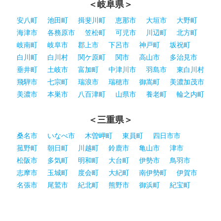
＜岐阜県＞
安八町
池田町
揖斐川町
恵那市
大垣市
大野町
海津市
各務原市
笠松町
可児市
川辺町
北方町
岐南町
岐阜市
郡上市
下呂市
神戸町
坂祝町
白川町
白川村
関ケ原町
関市
高山市
多治見市
垂井町
土岐市
富加町
中津川市
羽島市
東白川村
飛騨市
七宗町
瑞浪市
瑞穂市
御嵩町
美濃加茂市
美濃市
本巣市
八百津町
山県市
養老町
輪之内町
＜三重県＞
桑名市
いなべ市
木曽岬町
東員町
四日市市
菰野町
朝日町
川越町
鈴鹿市
亀山市
津市
松阪市
多気町
明和町
大台町
伊勢市
鳥羽市
志摩市
玉城町
度会町
大紀町
南伊勢町
伊賀市
名張市
尾鷲市
紀北町
熊野市
御浜町
紀宝町