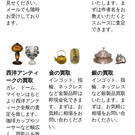
見せください。
いたします。ま
メールでも随時
ずは作者名をお
お受けしており
教えいただくと
ます。
スムーズに査定
できます。
西洋アンティ
金の買取
銀の買取
ークの買取
インゴット、指
インゴット、指
輪、ネックレス
輪、ネックレス
ガレ、ドーム、
など金製品即は
など銀製品買取
マイセンはもと
即現金化できま
いたします。ま
より西洋アンテ
す。まずは、お
ずは、お気軽に
ィーク全般の査
気軽に相場をお
相場をお問い合
定を致します。
問い合わくださ
わください。
珈琲カップやソ
い。
ーサーなど幅広
く、買取りを致